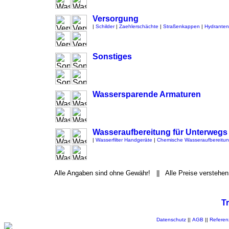
Versorgung
|
Schilder
|
Zaehlerschächte
|
Straßenkappen
|
Hydranten
Sonstiges
Wassersparende Armaturen
Wasseraufbereitung für Unterwegs
|
Wasserfilter Handgeräte
|
Chemische Wasseraufbereitu
Alle Angaben sind ohne Gewähr! || Alle Preise verstehen
T
Datenschutz
||
AGB
||
Referen