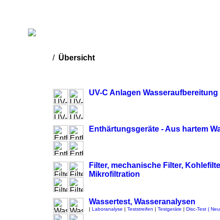
Startseite
Impressum
Datenschutz
AGB
/
Übersicht
UV-C Anlagen Wasseraufbereitung 
Enthärtungsgeräte - Aus hartem W
Filter, mechanische Filter, Kohlefi
Mikrofiltration
Wassertest, Wasseranalysen
|
Laboranalyse
|
Teststreifen
|
Testgeräte
|
Disc-Test ( Neu