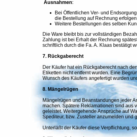
Ausnahmen
:
Bei Öffentlichen Ver- und Endsorgun
die Bestellung auf Rechnung erfolgen
Weitere Bestellungen des selben Ku
Die Ware bleibt bis zur vollständigen Beza
Zahlung ist bei Erhalt der Rechnung spätes
schriftlich durch die Fa. A. Klaas bestätigt 
7. Rückgaberecht
Der Käufer hat ein Rückgaberecht nach de
Etiketten nicht entfernt wurden. Eine Begrü
Wunsch des Käufers angefertigt wurden und 
8. Mängelrügen
Mängelrügen und Beanstandungen jeder Art, 
machen. Spätere Reklamationen sind aus v
geleistet. Weitergehende Ansprüche auf Wa
Spediteur, bzw. Zusteller anzumelden und gel
Unterläßt der Käufer diese Verpflichtung, so