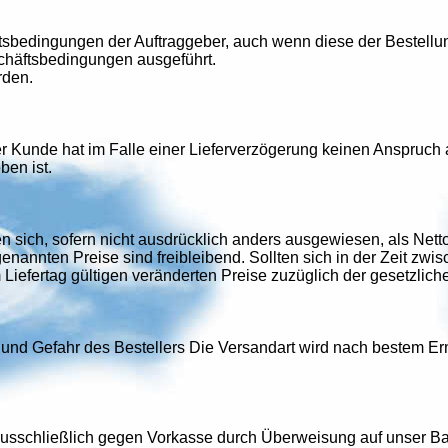
tsbedingungen der Auftraggeber, auch wenn diese der Bestellu
chäftsbedingungen ausgeführt.
rden.
er Kunde hat im Falle einer Lieferverzögerung keinen Anspruch 
ben ist.
 sich, sofern nicht ausdrücklich anders ausgewiesen, als Netto
enannten Preise sind freibleibend. Sollten sich in der Zeit zw
Liefertag gültigen veränderten Preise zuzüglich der gesetzlic
und Gefahr des Bestellers Die Versandart wird nach bestem Erme
schließlich gegen Vorkasse durch Überweisung auf unser Ban