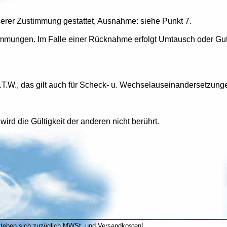
erer Zustimmung gestattet, Ausnahme: siehe Punkt 7.
timmungen. Im Falle einer Rücknahme erfolgt Umtausch oder Gut
a.T.W., das gilt auch für Scheck- u. Wechselauseinandersetzun
 wird die Gültigkeit der anderen nicht berührt.
stehen sich zuzüglich MWSt. und Versandkosten!