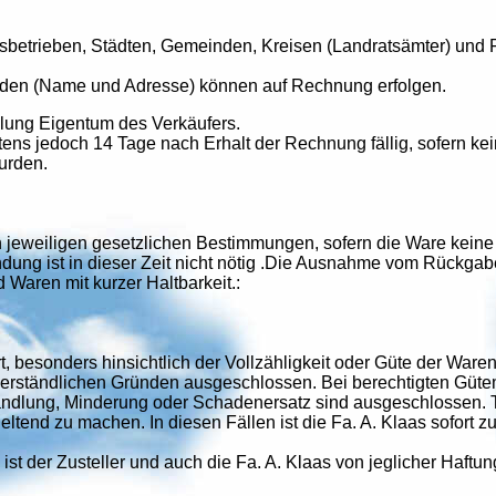
gsbetrieben, Städten, Gemeinden, Kreisen (Landratsämter) un
nden (Name und Adresse) können auf Rechnung erfolgen.
hlung Eigentum des Verkäufers.
tens jedoch 14 Tage nach Erhalt der Rechnung fällig, sofern 
wurden.
n jeweiligen gesetzlichen Bestimmungen, sofern die Ware kei
ndung ist in dieser Zeit nicht nötig .Die Ausnahme vom Rückgab
Waren mit kurzer Haltbarkeit.:
besonders hinsichtlich der Vollzähligkeit oder Güte der Ware
erständlichen Gründen ausgeschlossen. Bei berechtigten Güte
ndlung, Minderung oder Schadenersatz sind ausgeschlossen. Tr
tend zu machen. In diesen Fällen ist die Fa. A. Klaas sofort zu
 ist der Zusteller und auch die Fa. A. Klaas von jeglicher Haftu