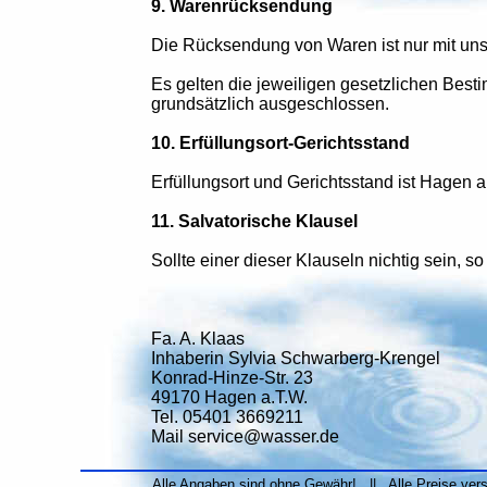
9. Warenrücksendung
Die Rücksendung von Waren ist nur mit uns
Es gelten die jeweiligen gesetzlichen Bes
grundsätzlich ausgeschlossen.
10. Erfüllungsort-Gerichtsstand
Erfüllungsort und Gerichtsstand ist Hagen 
11. Salvatorische Klausel
Sollte einer dieser Klauseln nichtig sein, so
Fa. A. Klaas
Inhaberin Sylvia Schwarberg-Krengel
Konrad-Hinze-Str. 23
49170 Hagen a.T.W.
Tel. 05401 3669211
Mail service@wasser.de
Alle Angaben sind ohne Gewähr! || Alle Preise ver