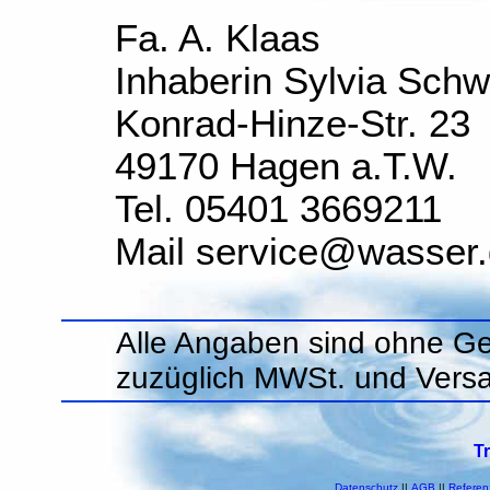
Fa. A. Klaas
Inhaberin Sylvia Sch
Konrad-Hinze-Str. 23
49170 Hagen a.T.W.
Tel. 05401 3669211
Mail service@wasser
Alle Angaben sind ohne Ge
zuzüglich MWSt. und Vers
T
Datenschutz
||
AGB
||
Referen