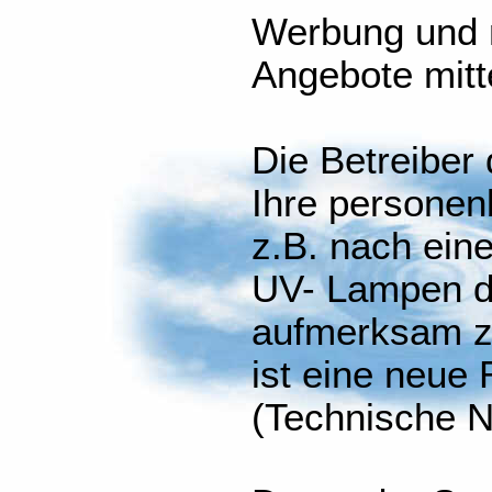
Werbung und 
Angebote mit
Die Betreiber
Ihre persone
z.B. nach ein
UV- Lampen d
aufmerksam z
ist eine neue
(Technische N