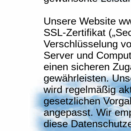
Unsere Website ww
SSL-Zertifikat („Se
Verschlüsselung vo
Server und Compute
einen sicheren Zug
gewährleisten. Uns
wird regelmäßig akt
gesetzlichen Vorg
angepasst. Wir emp
diese Datenschutze