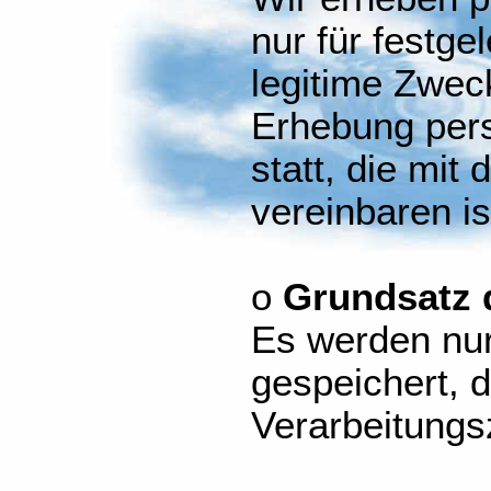
nur für festge
legitime Zweck
Erhebung per
statt, die mit
vereinbaren is
o
Grundsatz 
Es werden nur
gespeichert, d
Verarbeitungs