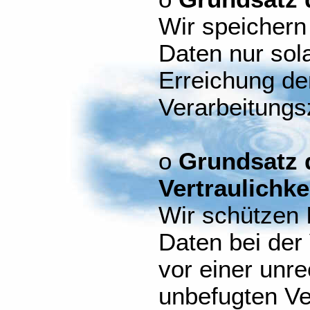
Wir speicher
Daten nur sola
Erreichung de
Verarbeitungsz
o
Grundsatz d
Vertraulichke
Wir schützen
Daten bei der
vor einer unr
unbefugten Ve