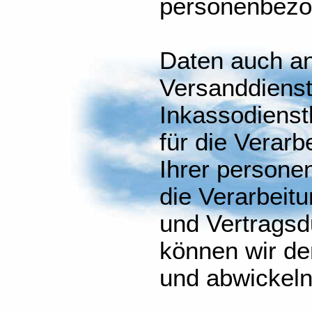
personenbez
Daten auch an 
Versanddienstl
Inkassodienst
für die Verarb
Ihrer persone
die Verarbeitu
und Vertragsd
können wir de
und abwickeln