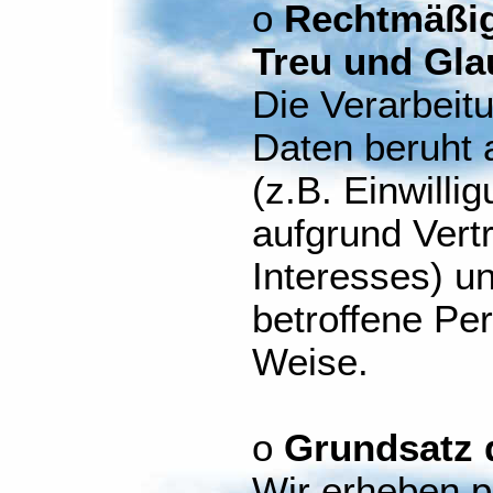
o
Rechtmäßig
Treu und Gla
Die Verarbei
Daten beruht 
(z.B. Einwilli
aufgrund Vert
Interesses) und
betroffene Pe
Weise.
o
Grundsatz 
Wir erheben 