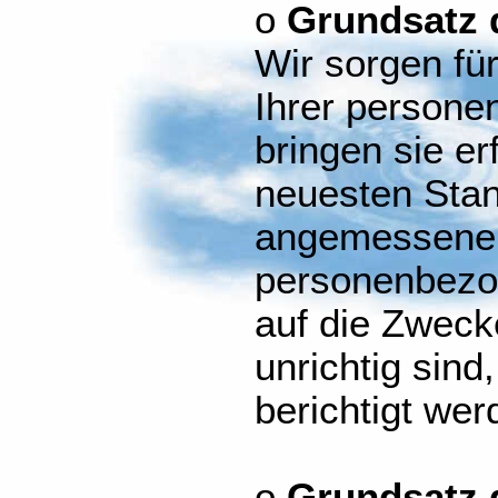
o
Grundsatz d
Wir sorgen für
Ihrer person
bringen sie er
neuesten Stand
angemessene
personenbezog
auf die Zweck
unrichtig sind
berichtigt wer
o
Grundsatz 