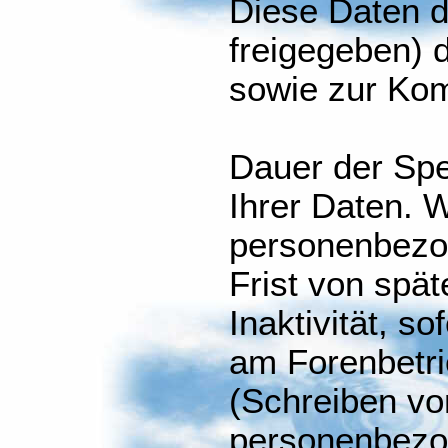
Diese Daten d
freigegeben) d
sowie zur Kom
Dauer der Sp
Ihrer Daten. W
personenbezo
Frist von spät
Inaktivität, so
am Forenbetr
(Schreiben vo
personenbezo