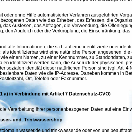
mit oder ohne Hilfe automatisierter Verfahren ausgeführten Vor
zogenen Daten wie das Erheben, das Erfassen, die Organisat
das Auslesen, das Abfragen, die Verwendung, die Offenlegung 
g, den Abgleich oder die Verknüpfung, die Einschränkung, das L
ind alle Informationen, die sich auf eine identifizierte oder iden
 als identifizierbar wird eine natürliche Person angesehen, die 
wie einem Namen, zu einer Kennnummer, zu Standortdaten, zu
n identifiziert werden kann, die Ausdruck der physischen, ph
 oder sozialen Identität dieser natürlichen Person sind (vgl. Ar
eziehbare Daten wie die IP-Adresse. Daneben kommen in Betra
Postleitzahl, Ort, Telefon oder Faxnummer.
. 1 a) in Verbindung mit Artikel 7 Datenschutz-GVO)
die Verarbeitung Ihrer personenbezogenen Daten auf eine Einwil
asser- und. Trinkwassershop
netdomain wasser.de und trinkwasser.de oder von uns beauftragte