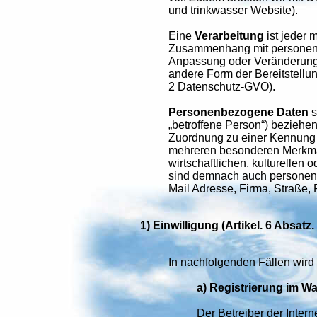
und trinkwasser Website).
Eine
Verarbeitung
ist jeder 
Zusammenhang mit personenbe
Anpassung oder Veränderung, 
andere Form der Bereitstellun
2 Datenschutz-GVO).
Personenbezogene Daten
s
„betroffene Person“) beziehen;
Zuordnung zu einer Kennung 
mehreren besonderen Merkmale
wirtschaftlichen, kulturellen
sind demnach auch personenb
Mail Adresse, Firma, Straße, 
1) Einwilligung (Artikel. 6 Absatz
In nachfolgenden Fällen wird 
a) Registrierung im W
Der Betreiber der Inter