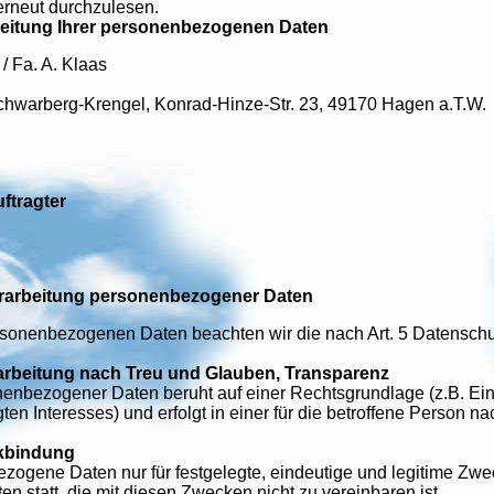
erneut durchzulesen.
arbeitung Ihrer personenbezogenen Daten
/ Fa. A. Klaas
Schwarberg-Krengel, Konrad-Hinze-Str. 23, 49170 Hagen a.T.W.
ftragter
erarbeitung personenbezogener Daten
ersonenbezogenen Daten beachten wir die nach Art. 5 Datensch
arbeitung nach Treu und Glauben, Transparenz
enbezogener Daten beruht auf einer Rechtsgrundlage (z.B. Einw
ten Interesses) und erfolgt in einer für die betroffene Person 
kbindung
zogene Daten nur für festgelegte, eindeutige und legitime Zwe
 statt, die mit diesen Zwecken nicht zu vereinbaren ist.