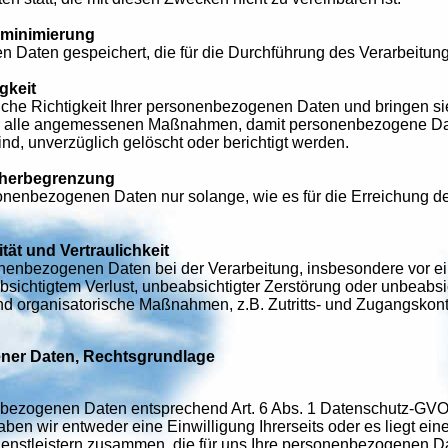
nminimierung
n Daten gespeichert, die für die Durchführung des Verarbeitung
gkeit
liche Richtigkeit Ihrer personenbezogenen Daten und bringen si
wir alle angemessenen Maßnahmen, damit personenbezogene Date
ind, unverzüglich gelöscht oder berichtigt werden.
cherbegrenzung
sonenbezogenen Daten nur solange, wie es für die Erreichung 
tät und Vertraulichkeit
onenbezogenen Daten bei der Verarbeitung, insbesondere vor e
bsichtigtem Verlust, unbeabsichtigter Zerstörung oder unbeabsi
nd organisatorische Maßnahmen, z.B. Zutritts- und Zugangskont
ner Daten, Rechtsgrundlage
nbezogenen Daten entsprechend Art. 6 Abs. 1 Datenschutz-GVO, d
n wir entweder eine Einwilligung Ihrerseits oder es liegt ein
Dienstleistern zusammen, die für uns Ihre personenbezogenen Da