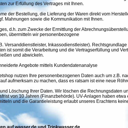
n zur Erfüllung des Vertrages mit Ihnen.
me der Bestellung, die Lieferung der Waren direkt vom Herste
f. Mahnungen sowie die Kommunikation mit Ihnen.
ages, d.h. zum Zwecke der Ermittlung der Abrechnungsüberstell
en, übermitteln wir personenbezogene
B. Versanddienstleister, Inkassodienstleister). Rechtsgrundlage 
 ist somit die Verarbeitung und die Vertragserfüllung und Ve
ließen und abwickeln.
eiderte Angebote mittels Kundendatenanalyse
rnetshop nutzen Ihre personenbezogenen Daten auch um z.B. nac
uf aufmerksam zu machen, dass es ratsam ist eine neue Röhre
 und Löschung Ihrer Daten. Wir löschen die Rechnungsdaten 
frist von 10 Jahren (Finanzbehörde). UV-Anlagen haben etwa 
mitteln und die Garantieleistung erlaubt unseres Erachtens kein
oren auf wasser.de und Trinkwasser.de