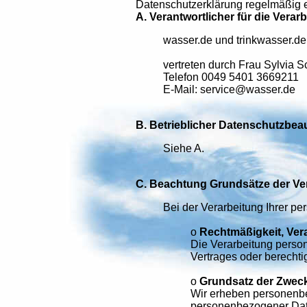
Datenschutzerklärung regelmäßig 
A. Verantwortlicher für die Ver
wasser.de und trinkwasser.de 
vertreten durch Frau Sylvia 
Telefon 0049 5401 3669211
E-Mail: service@wasser.de
B. Betrieblicher Datenschutzbeau
Siehe A.
C. Beachtung Grundsätze der V
Bei der Verarbeitung Ihrer p
o
Rechtmäßigkeit, Ver
Die Verarbeitung person
Vertrages oder berechtig
o
Grundsatz der Zwec
Wir erheben personenbe
personenbezogener Daten