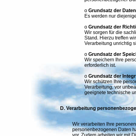
o
Grundsatz der Date
Es werden nur diejenige
o
Grundsatz der Richti
Wir sorgen für die sach
Stand. Hierzu treffen 
Verarbeitung unrichtig s
o
Grundsatz der Spei
Wir speichern Ihre per
erforderlich ist.
o
Grundsatz der Integri
Wir schützen Ihre pers
Verarbeitung, vor unbea
geeignete technische u
D. Verarbeitung personenbezoge
Wir verarbeiten Ihre persone
personenbezogenen Daten habe
vor. Zudem arbeiten wir mit 