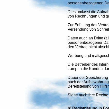
personenbezogenen Date
Dies umfasst die Aufnah
von Rechnungen und gg
Zur Erfüllung des Vertr
Versendung von Schreib
Daten auch an Dritte (z.
personenbezogener Daten
den Vertrag nicht absch
Werbung und maßgeschn
Die Betreiber des Inte
Lampen die Kunden dara
Dauer der Speicherung
nach der Aufbewahrungs
Bereitstellung von Hilfs
Siehe auch Ihre Rechte
b) Registrierung in F