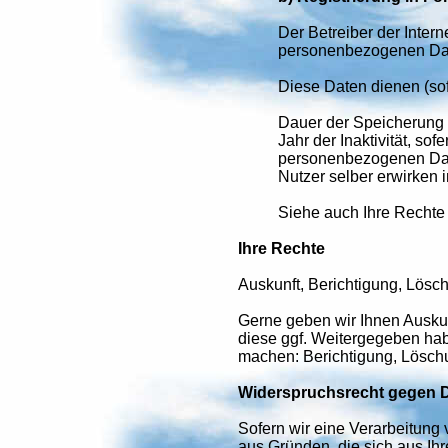
Der Betreiber der Inter
personenbezogenen Daten
Diese Daten dienen (sof
Dauer der Speicherung 
Jahr der Inaktivität, s
personenbezogenen Date
Nutzer selber erwirken
Siehe auch Ihre Rechte
Ihre Rechte
Auskunft, Berichtigung, Lösch
Gerne geben wir Ihnen Ausku
diese ggf. Weitergegeben ha
machen: Berichtigung, Lösch
Widerspruchsrecht gegen D
Sofern wir eine Verarbeitun
aus Gründen, die sich aus Ih