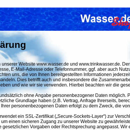
lärung
 an unserer Website www.wasser.de und www.trinkwasser.de. D
sse, E-Mail-Adresse oder Telefonnummer, ggf. aber auch Nutzun
ichten uns, die von Ihnen bereitgestellten Informationen jederzei
ndeln. Dies betrifft auch und insbesondere die Zusammenarbeit
eben und wie wir sie verwenden. Hierbei beachten wir die ge
grundsätzlich ohne Angabe personenbezogener Daten möglich.
zliche Grundlage haben (z.B. Vertrag, Anfrage Ihrerseits, berec
ung Ihrer personenbezogenen Daten erfolgt zu dem Zweck, die vo
endet ein SSL-Zertifikat („Secure-Sockets-Layer“) zur Versch
, um einen sicheren Zugang zu unserer Website zu gewährleist
ue gesetzlichen Vorgaben oder Rechtsprechung angepasst. Wir 