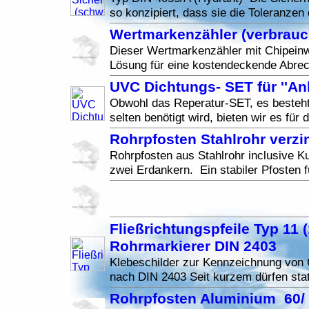
so konzipiert, dass sie die Toleranzen 
Wertmarkenzähler (verbrau
Dieser Wertmarkenzähler mit Chipeinwu
Lösung für eine kostendeckende Abrec
UVC Dichtungs- SET für ''An
Obwohl das Reperatur-SET, es besteht
selten benötigt wird, bieten wir es für 
Rohrpfosten Stahlrohr verz
Rohrpfosten aus Stahlrohr inclusive K
zwei Erdankern. Ein stabiler Pfosten f
Fließrichtungspfeile Typ 11 
Rohrmarkierer DIN 2403
Klebeschilder zur Kennzeichnung von 
nach DIN 2403 Seit kurzem dürfen stat
Rohrpfosten Aluminium 60