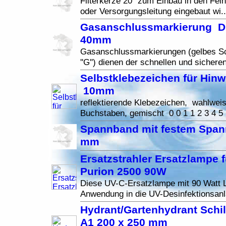
Filterkerze 20'' zum Einbau in den Feinf
oder Versorgungsleitung eingebaut wi.
Gasanschlussmarkierung D
40mm
Gasanschlussmarkierungen (gelbes S
''G'') dienen der schnellen und sicheren
Selbstklebezeichen für Hinw
10mm
reflektierende Klebezeichen, wahlweis
Buchstaben, gemischt 0 0 1 1 2 3 4 5 6
Spannband mit festem Span
mm
Ersatzstrahler Ersatzlampe 
Purion 2500 90W
Diese UV-C-Ersatzlampe mit 90 Watt Le
Anwendung in die UV-Desinfektionsan
Hydrant/Gartenhydrant Schi
A1 200 x 250 mm