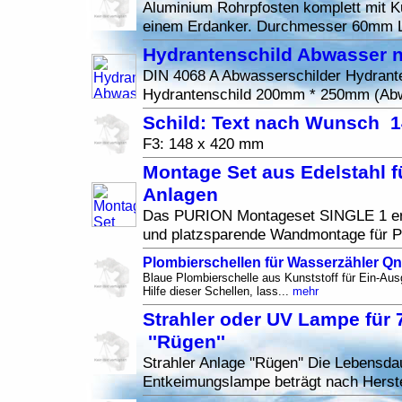
Aluminium Rohrpfosten komplett mit K
einem Erdanker. Durchmesser 60mm 
Hydrantenschild Abwasser n
DIN 4068 A Abwasserschilder Hydrant
Hydrantenschild 200mm * 250mm (Abw
Schild: Text nach Wunsch 
F3: 148 x 420 mm
Montage Set aus Edelstahl f
Anlagen
Das PURION Montageset SINGLE 1 erm
und platzsparende Wandmontage für 
Plombierschellen für Wasserzähler Qn 
Blaue Plombierschelle aus Kunststoff für Ein-Au
Hilfe dieser Schellen, lass...
mehr
Strahler oder UV Lampe für
''Rügen''
Strahler Anlage ''Rügen'' Die Lebensda
Entkeimungslampe beträgt nach Herste