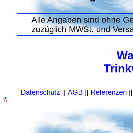
Alle Angaben sind ohne Ge
zuzüglich MWSt. und Vers
Wa
Trin
Datenschutz
||
AGB
||
Referenzen
|