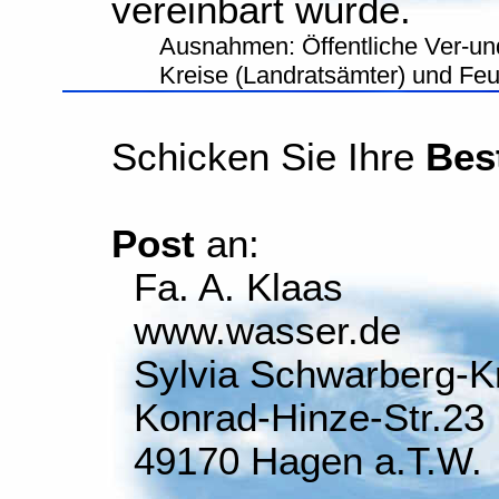
vereinbart wurde.
Ausnahmen: Öffentliche Ver-un
Kreise (Landratsämter) und Fe
Schicken Sie Ihre
Bes
Post
an:
Fa. A. Klaas
www.wasser.de
Sylvia Schwarberg-K
Konrad-Hinze-Str.23
49170 Hagen a.T.W.