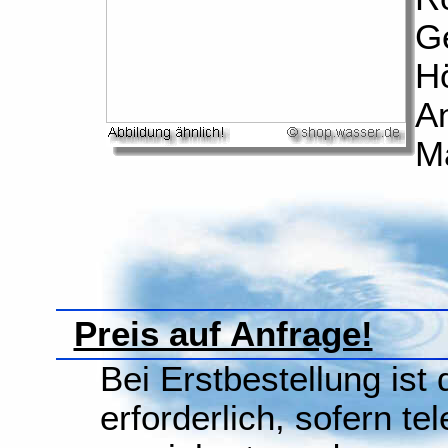
G
H
A
M
Preis auf Anfrage!
Bei Erstbestellung ist
erforderlich, sofern te