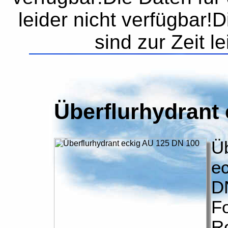
leider nicht verfügbar!
sind zur Zeit l
Überflurhydrant
Üb
e
D
Fo
R