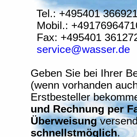
Tel.: +495401 36692
Mobil.: +4917696471
Fax: +495401 36127
service@wasser.de
Geben Sie bei Ihrer Be
(wenn vorhanden auch
Erstbesteller bekomm
und Rechnung per Fax
Überweisung
versend
schnellstmöglich
.