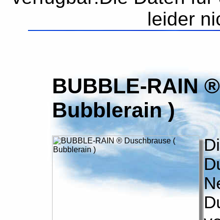
leider n
BUBBLE-RAIN ® 
Bubblerain )
D
D
N
D