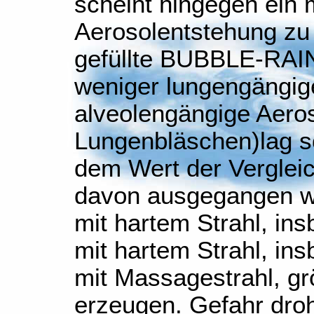
scheint hingegen ein 
Aerosolentstehung zu 
gefüllte BUBBLE-RAIN
weniger lungengängige
alveolengängige Aeroso
Lungenbläschen)lag s
dem Wert der Verglei
davon ausgegangen w
mit hartem Strahl, i
mit hartem Strahl, i
mit Massagestrahl, g
erzeugen. Gefahr droh