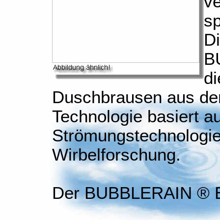
ve
sp
Di
B
di
Duschbrausen aus der
Technologie basiert a
Strömungstechnologie 
Wirbelforschung.
Der BUBBLERAIN ® Ef