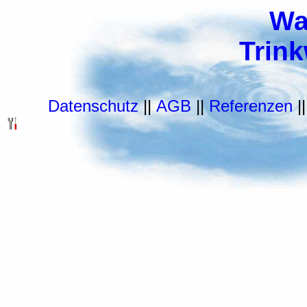
Wa
Trin
Datenschutz
||
AGB
||
Referenzen
|