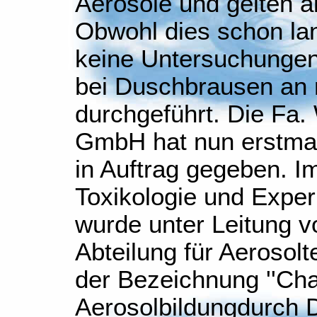
Aerosole und gelten a
Obwohl dies schon lan
keine Untersuchungen
bei Duschbrausen an r
durchgeführt. Die Fa.
GmbH hat nun erstmal
in Auftrag gegeben. Im
Toxikologie und Exper
wurde unter Leitung v
Abteilung für Aerosol
der Bezeichnung ''Cha
Aerosolbildungdurch D