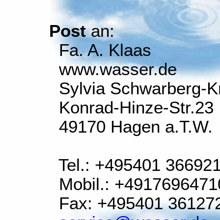
Post
an:
Fa. A. Klaas
www.wasser.de
Sylvia Schwarberg-K
Konrad-Hinze-Str.23
49170 Hagen a.T.W.
Tel.: +495401 36692
Mobil.: +4917696471
Fax: +495401 36127