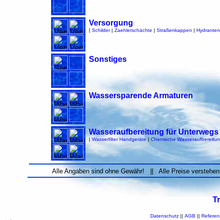
Versorgung
|
Schilder
|
Zaehlerschächte
|
Straßenkappen
|
Hydranten
Sonstiges
Wassersparende Armaturen
Wasseraufbereitung für Unterwegs
|
Wasserfilter Handgeräte
|
Chemische Wasseraufbereitu
Alle Angaben sind ohne Gewähr! || Alle Preise verstehen
T
Datenschutz
||
AGB
||
Referen