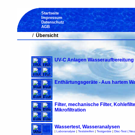
Startseite
Impressum
Datenschutz
AGB
/
Übersicht
UV-C Anlagen Wasseraufbereitung 
Enthärtungsgeräte - Aus hartem W
Filter, mechanische Filter, Kohlefi
Mikrofiltration
Wassertest, Wasseranalysen
|
Laboranalyse
|
Teststreifen
|
Testgeräte
|
Disc-Test ( Neu