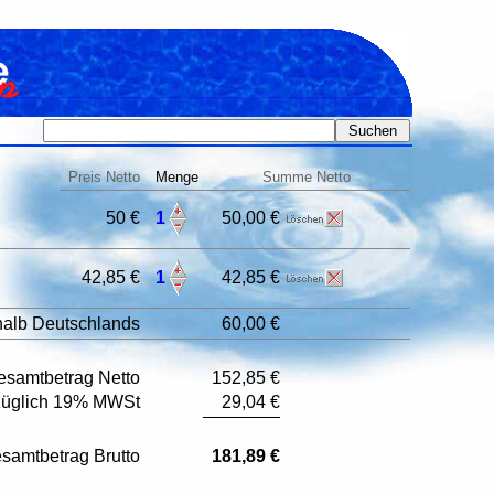
Preis Netto
Menge
Summe Netto
50 €
1
50,00 €
42,85 €
1
42,85 €
halb Deutschlands
60,00 €
esamtbetrag Netto
152,85 €
züglich 19% MWSt
29,04 €
samtbetrag Brutto
181,89 €