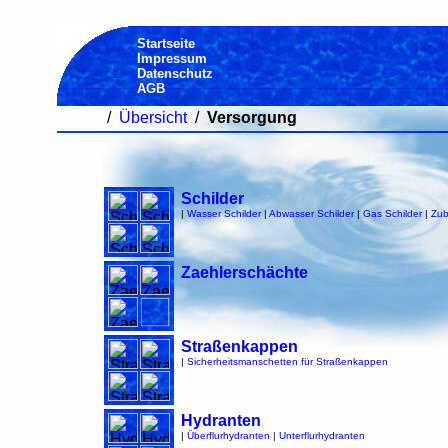
Startseite
Impressum
Datenschutz
AGB
/
Übersicht
/
Versorgung
Schilder
|
Wasser Schilder
|
Abwasser Schilder
|
Gas Schilder
|
Zub
Zaehlerschächte
Straßenkappen
|
Sicherheitsmanschetten für Straßenkappen
Hydranten
|
Überflurhydranten
|
Unterflurhydranten