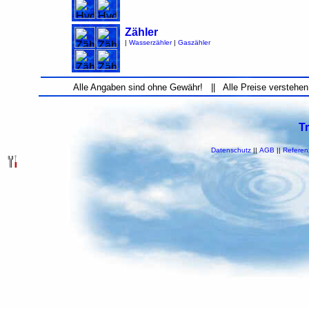
Zähler
|
Wasserzähler
|
Gaszähler
Alle Angaben sind ohne Gewähr! || Alle Preise verstehen
T
Datenschutz
||
AGB
||
Referen