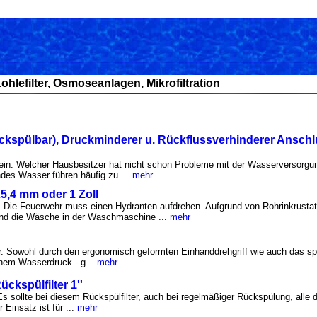
Kohlefilter, Osmoseanlagen, Mikrofiltration
rückspülbar), Druckminderer u. Rückflussverhinderer Ansc
ein. Welcher Hausbesitzer hat nicht schon Probleme mit der Wasserversorgu
des Wasser führen häufig zu ...
mehr
5,4 mm oder 1 Zoll
 Die Feuerwehr muss einen Hydranten aufdrehen. Aufgrund von Rohrinkrustat
und die Wäsche in der Waschmaschine ...
mehr
ar. Sowohl durch den ergonomisch geformten Einhanddrehgriff wie auch das sp
ohem Wasserdruck - g...
mehr
ckspülfilter 1''
s sollte bei diesem Rückspülfilter, auch bei regelmäßiger Rückspülung, alle 
 Einsatz ist für ...
mehr