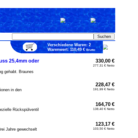
Verschiedene Waren: 2
Warenwert: 110,49 €
Brutto
hluss 25,4mm oder
330,00 €
277,31 € Netto
ng gehabt. Braunes
228,47 €
ionen in den
191,99 € Netto
164,70 €
ezielle Rückspülventil
138,40 € Netto
123,17 €
drei Jahre gewechselt
103,50 € Netto