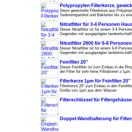
Polypropylen Filterkerze, gewicke
Diese gewickelte Filterkerze aus Polypropyl
Sedimentpartikel und Bakterien bis zu ein
Nitratfilter für 3-4 Personen Hau
Dieser Nitratfilter ist für einem 3-4 Per
Gegenden mit ausgeprägter landwirtschaftl
Nitratfilter 2800 für 6-8 Persone
Dieser Nitratfilter ist für einem 6-8 Per
Gegenden mit ausgeprägter landwirtschaftl
Feinfilter 20''
Dieser Feinfilter ist zum Einbau in die Ri
der Filter für sehr feine Filtrationen ≥ 1µm.
Filterkerze 1µm für Feinfilter 20''
Filterkerze 20'' zum Einbau in den Feinfilte
Größe von 1µm aus dem Wasser.
Filterschlüssel für Filtergehäuse
Doppel-Wandhalterung für Filter