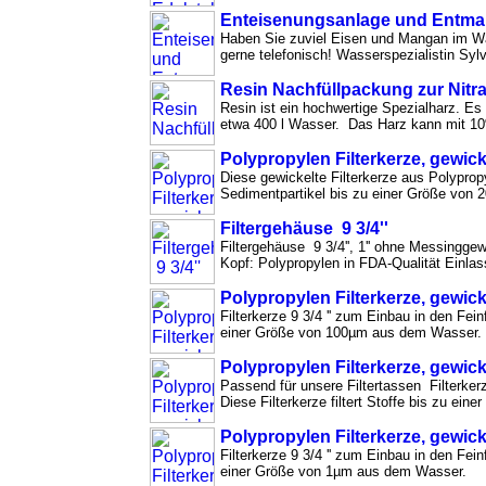
Enteisenungsanlage und Entm
Haben Sie zuviel Eisen und Mangan im Was
gerne telefonisch! Wasserspezialistin Syl
Resin Nachfüllpackung zur Nitrat
Resin ist ein hochwertige Spezialharz. Es 
etwa 400 l Wasser. Das Harz kann mit 10
Polypropylen Filterkerze, gewicke
Diese gewickelte Filterkerze aus Polypropyl
Sedimentpartikel bis zu einer Größe von 
Filtergehäuse 9 3/4''
Filtergehäuse 9 3/4'', 1'' ohne Messinggew
Kopf: Polypropylen in FDA-Qualität Einla
Polypropylen Filterkerze, gewicke
Filterkerze 9 3/4 '' zum Einbau in den Feinf
einer Größe von 100µm aus dem Wasser.
Polypropylen Filterkerze, gewicke
Passend für unsere Filtertassen Filterkerze
Diese Filterkerze filtert Stoffe bis zu ein
Polypropylen Filterkerze, gewicke
Filterkerze 9 3/4 '' zum Einbau in den Feinf
einer Größe von 1µm aus dem Wasser.