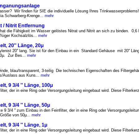
anganungsanlage
ser? Wir finden für SIE die individuelle Lösung Ihres Trinkwasserproblems
via Schwarberg-Krenge...
mehr
 / Nitrit Entfernung
hat die Fähigkeit im Wasser gelöstes Nitrat und Nitrit an sich zu binden. 0,6 
%iger Kochsalzlös...
mehr
lt, 20'' Länge, 20μ
enist 20'' lang. Sie ist für den Einbau in ein Standard Gehäuse mit 20'' Länge
20μ. Zur Bes...
mehr
inde, blau/transparent, 3-teilig Die technischen Eigenschaften des Filtergehä
ss/Auslass aus Kuns...
mehr
lt, 9 3/4 '' Länge, 100μ
ilter, der in eine Ring oder Versorgungsleitung eingebaut wird. Diese Filterkerze
lt, 9 3/4 '' Länge, 50μ
 9 3/4 '' zum Einbau in den Feinfilter, der in eine Ring oder Versorgungsleitu
er Größe von 50µ...
mehr
lt, 9 3/4 '' Länge, 1μ
ilter, der in eine Ring oder Versorgungsleitung eingebaut wird. Diese Filterkerze