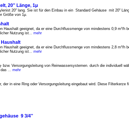
lt, 20'' Länge, 1μ
enist 20'' lang. Sie ist für den Einbau in ein Standard Gehäuse mit 20'' Länge
er Größe von 1μ.
shalt
sonen Haushalt geeignet, da er eine Durchflussmenge von mindestens 0,9 m³/h 
icher Nutzung ist...
mehr
n Haushalt
sonen Haushalt geeignet, da er eine Durchflussmenge von mindestens 2,8 m³/h 
icher Nutzung ist...
mehr
ng- bzw. Versorgungsleitung von Reinwassersystemen. durch die individuell wählb
 das ...
mehr
r, der in eine Ring oder Versorgungsleitung eingebaut wird. Diese Filterkerze fil
gehäuse 9 3/4''