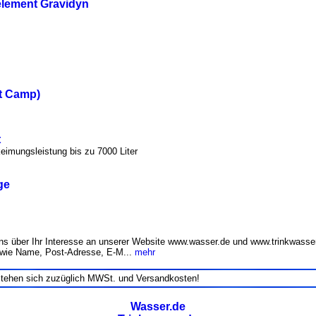
element Gravidyn
t Camp)
t
eimungsleistung bis zu 7000 Liter
ge
s über Ihr Interesse an unserer Website www.wasser.de und www.trinkwasser
wie Name, Post-Adresse, E-M...
mehr
stehen sich zuzüglich MWSt. und Versandkosten!
Wasser.de