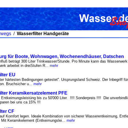
erwegs
/
Wasserfilter Handgeräte
urg für Boote, Wohnwagen, Wochenendhäuser, Datschen
uß beträgt 300 Liter Trinkwasser/Stunde. Pro Minute kann das Wasserwerk 
k arbeitet in dreiStufen R...
mehr
lter EU
unter härtesten Bedingungen getestet''. Ursprungsland Schweiz. Der Inbegriff fü
on. Bruchsicher u...
mehr
ilter Keramikersatzelement PFE
Entkeimungsleistúng bis zu 50'000 Liter. !!!! Sonderpreis !!!! Die unverbind
paren bei uns ca 15% !!!
lter CF
rt auf Komfort legen. Ideale Kombination von sicherer Wasserentkeimung, Entf
Mit Keramikelement (Entkeimungslei...
mehr