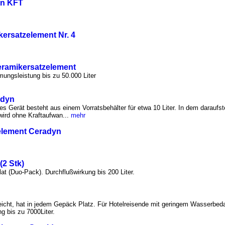
on KFT
kersatzelement Nr. 4
eramikersatzelement
ungsleistung bis zu 50.000 Liter
adyn
s Gerät besteht aus einem Vorratsbehälter für etwa 10 Liter. In dem daraufs
ird ohne Kraftaufwan...
mehr
zelement Ceradyn
2 Stk)
at (Duo-Pack). Durchflußwirkung bis 200 Liter.
d leicht, hat in jedem Gepäck Platz. Für Hotelreisende mit geringem Wasserbed
g bis zu 7000Liter.