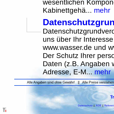
wesentlichen Kompon
Kabinettgehä...
mehr
Datenschutzgru
Datenschutzgrundvero
uns über Ihr Interess
www.wasser.de und ww
Der Schutz Ihrer per
Daten (z.B. Angaben 
Adresse, E-M...
mehr
Alle Angaben sind ohne Gewähr! || Alle Preise verstehen
T
Datenschutz
||
AGB
||
Referen