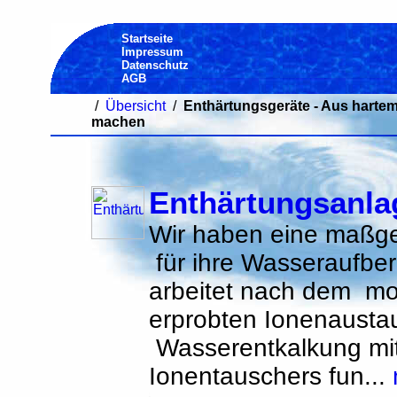
Startseite
Impressum
Datenschutz
AGB
/
Übersicht
/
Enthärtungsgeräte - Aus harte
machen
Enthärtungsanla
Wir haben eine maßg
für ihre Wasseraufbe
arbeitet nach dem m
erprobten Ionenausta
Wasserentkalkung mith
Ionentauschers fun...