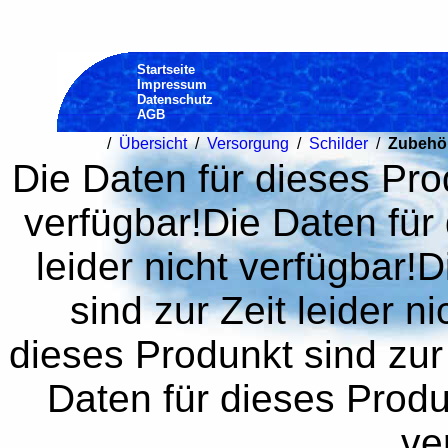
Startseite
Impressum
Datenschutz
AGB
/
Übersicht
/
Versorgung
/
Schilder
/
Zubehö
Die Daten für dieses Prod
verfügbar!Die Daten für 
leider nicht verfügbar!
sind zur Zeit leider n
dieses Produnkt sind zur 
Daten für dieses Produn
ve