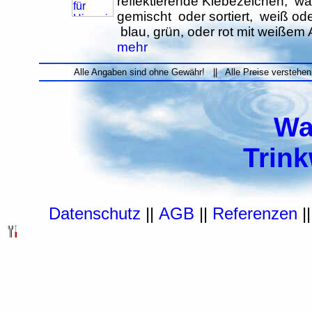
reflektierende Klebezeichen, wa
gemischt oder sortiert, weiß od
blau, grün, oder rot mit weißem 
mehr
Alle Angaben sind ohne Gewähr! || Alle Preise verstehen
Wa
Trin
Datenschutz
||
AGB
||
Referenzen
|