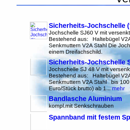
Sicherheits-Jochschelle 
Jochschelle SJ60 V mit versenkt
Bestehend aus: Haltebügel V2
Senkmuttern V2A Stahl Die Jochs
einem Dreifachschild.
Sicherheits-Jochschelle 
Jochschelle SJ 48 V mit versenk
Bestehend aus: Haltebügel V2
Senkmuttern V2A Stahl bis 100 S
Euro/Stück brutto) ab 1...
mehr
Bandlasche Aluminium
kompl.mit Senkschrauben
Spannband mit festem S