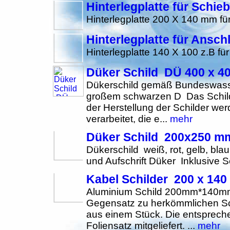
Hinterlegplatte für Schie
Hinterlegplatte 200 X 140 mm f
Hinterlegplatte für Ansch
Hinterlegplatte 140 X 100 z.B fü
Düker Schild DÜ 400 x 4
Dükerschild gemäß Bundeswasse
großem schwarzen D Das Schild i
der Herstellung der Schilder werd
verarbeitet, die e...
mehr
Düker Schild 200x250 m
Dükerschild weiß, rot, gelb, b
und Aufschrift Düker Inklusive 
Kabel Schilder 200 x 140
Aluminium Schild 200mm*140mm
Gegensatz zu herkömmlichen Sch
aus einem Stück. Die entsprech
Foliensatz mitgeliefert. ...
mehr