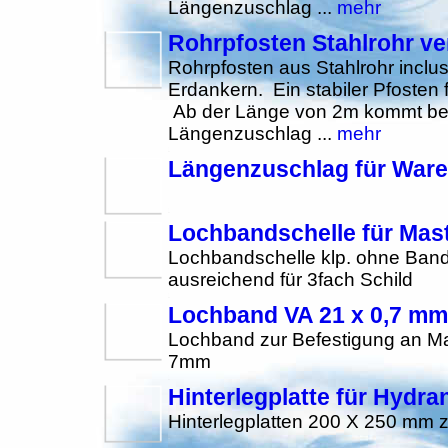
Längenzuschlag ...
mehr
Rohrpfosten Stahlrohr ve
Rohrpfosten aus Stahlrohr inclu
Erdankern. Ein stabiler Pfosten 
Ab der Länge von 2m kommt beim
Längenzuschlag ...
mehr
Längenzuschlag für War
Lochbandschelle für Mas
Lochbandschelle klp. ohne Band
ausreichend für 3fach Schild
Lochband VA 21 x 0,7 mm
Lochband zur Befestigung an Ma
7mm
Hinterlegplatte für Hydra
Hinterlegplatten 200 X 250 mm z