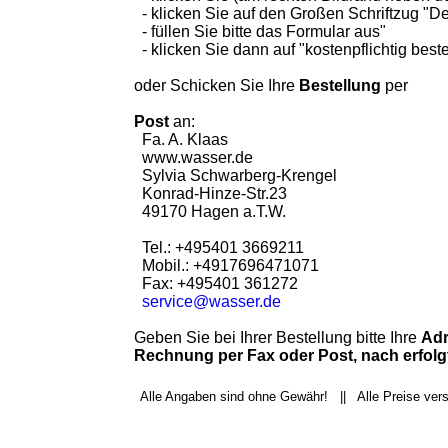
- klicken Sie auf den Großen Schriftzug "De
- füllen Sie bitte das Formular aus"
- klicken Sie dann auf "kostenpflichtig beste
oder Schicken Sie Ihre
Bestellung
per
Post
an:
Fa. A. Klaas
www.wasser.de
Sylvia Schwarberg-Krengel
Konrad-Hinze-Str.23
49170 Hagen a.T.W.
Tel.: +495401 3669211
Mobil.: +4917696471071
Fax: +495401 361272
service@wasser.de
Geben Sie bei Ihrer Bestellung bitte Ihre
Adr
Rechnung per Fax oder Post, nach erfol
Alle Angaben sind ohne Gewähr! || Alle Preise ver