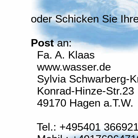
oder Schicken Sie Ihr
Post
an:
Fa. A. Klaas
www.wasser.de
Sylvia Schwarberg-K
Konrad-Hinze-Str.23
49170 Hagen a.T.W.
Tel.: +495401 36692