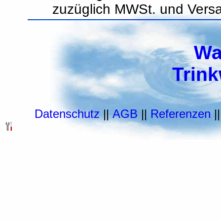
zuzüglich MWSt. und Vers
Wa
Trin
Datenschutz
||
AGB
||
Referenzen
|