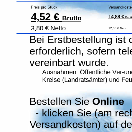
Preis pro Stück
Versandkoste
4,52 €
14,88 €
Brutto
Brut
3,80 € Netto
12,50 € Netto
Bei Erstbestellung ist
erforderlich, sofern te
vereinbart wurde.
Ausnahmen: Öffentliche Ver-un
Kreise (Landratsämter) und Fe
Bestellen Sie
Online
- klicken Sie (am rec
Versandkosten) auf d