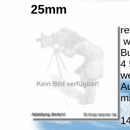
25mm
re
wa
Bu
4 
w
Au
m
14