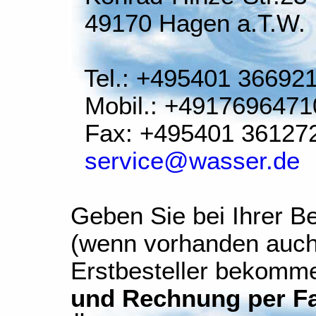
49170 Hagen a.T.W.
Tel.: +495401 36692
Mobil.: +4917696471
Fax: +495401 36127
service@wasser.de
Geben Sie bei Ihrer Be
(wenn vorhanden auch
Erstbesteller bekomm
und Rechnung per Fax