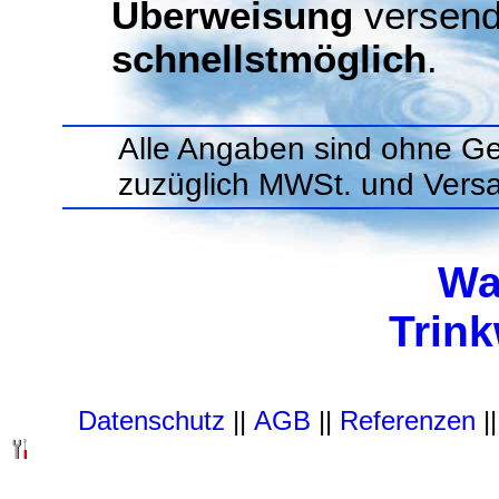
Überweisung
versend
schnellstmöglich
.
Alle Angaben sind ohne Ge
zuzüglich MWSt. und Vers
Wa
Trin
Datenschutz
||
AGB
||
Referenzen
|