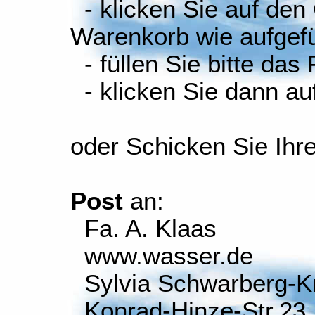
- klicken Sie auf den
Warenkorb wie aufgefüh
- füllen Sie bitte das
- klicken Sie dann auf
oder Schicken Sie Ihr
Post
an:
Fa. A. Klaas
www.wasser.de
Sylvia Schwarberg-K
Konrad-Hinze-Str.23