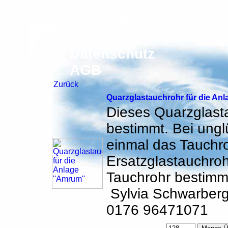
Startseite
Impressum
Datenschutz
AGB
Zurück
Quarzglastauchrohr für die Anl
Dieses Quarzglastau
bestimmt. Bei ung
einmal das Tauchr
Ersatzglastauchroh
Tauchrohr bestimmt
Sylvia Schwarberg
0176 96471071