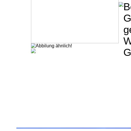
B
G
g
W
G