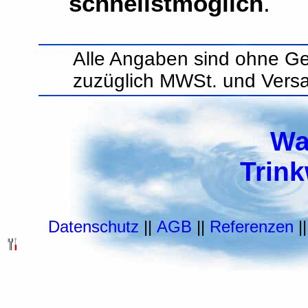
schnellstmöglich
.
Alle Angaben sind ohne Ge
zuzüglich MWSt. und Vers
Wa
Trin
Datenschutz
||
AGB
||
Referenzen
|