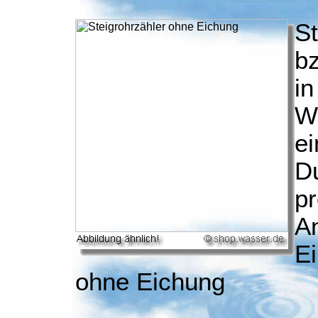
St
bz
in
W
ei
Du
p
An
E
ohne Eichung