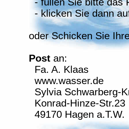
- füllen Sie bitte das
- klicken Sie dann auf
oder Schicken Sie Ihr
Post
an:
Fa. A. Klaas
www.wasser.de
Sylvia Schwarberg-K
Konrad-Hinze-Str.23
49170 Hagen a.T.W.