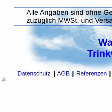
Alle Angaben sind ohne Ge
zuzüglich MWSt. und Vers
Wa
Trin
Datenschutz
||
AGB
||
Referenzen
|