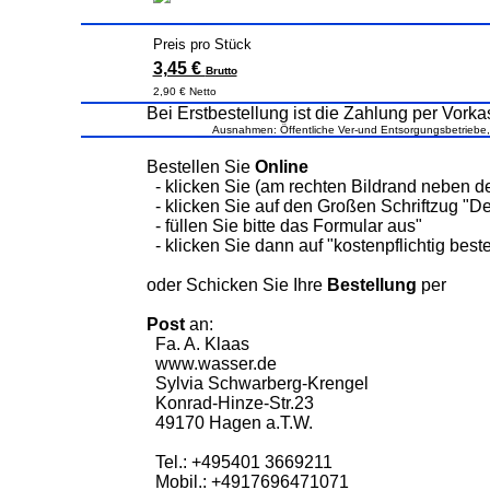
Preis pro Stück
3,45 €
Brutto
2,90 € Netto
Bei Erstbestellung ist die Zahlung per Vorkas
Ausnahmen: Öffentliche Ver-und Entsorgungsbetriebe
Bestellen Sie
Online
- klicken Sie (am rechten Bildrand neben 
- klicken Sie auf den Großen Schriftzug "De
- füllen Sie bitte das Formular aus"
- klicken Sie dann auf "kostenpflichtig beste
oder Schicken Sie Ihre
Bestellung
per
Post
an:
Fa. A. Klaas
www.wasser.de
Sylvia Schwarberg-Krengel
Konrad-Hinze-Str.23
49170 Hagen a.T.W.
Tel.: +495401 3669211
Mobil.: +4917696471071