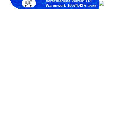
Verschiedene Waren: 118
Warenwert: 10574,42 €
Brutto