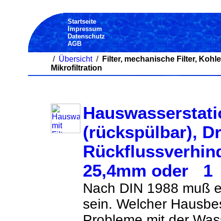
Startseite
Impressum
Datenschutz
AGB
/
Übersicht
/
Filter, mechanische Filter, Kohl
Mikrofiltration
Hauswasserstatio
(rückspülbar), D
Rückflussverhin
25,4mm oder 1 
Nach DIN 1988 muß ei
sein. Welcher Hausbes
Probleme mit der Was