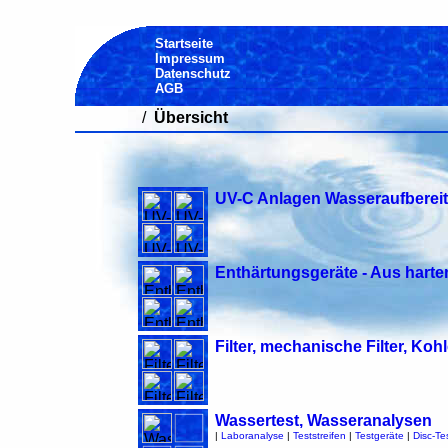
Startseite
Impressum
Datenschutz
AGB
/
Übersicht
UV-C Anlagen Wasseraufberei
Enthärtungsgeräte - Aus har
Filter, mechanische Filter, Kohl
Wassertest, Wasseranalysen
|
Laboranalyse
|
Teststreifen
|
Testgeräte
|
Disc-Tes