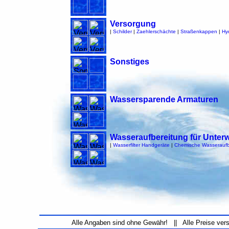
Versorgung
|
Schilder
|
Zaehlerschächte
|
Straßenkappen
|
Hy
Sonstiges
Wassersparende Armaturen
Wasseraufbereitung für Unter
|
Wasserfilter Handgeräte
|
Chemische Wasseraufb
Alle Angaben sind ohne Gewähr! || Alle Preise ver