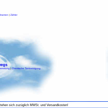
dranten
|
Zähler
wegs
ereitung
|
Chemische Tankreinigung
stehen sich zuzüglich MWSt. und Versandkosten!