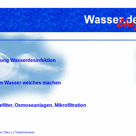
tung Wasserdesinfektion
tem Wasser weiches machen
efilter, Osmoseanlagen, Mikrofiltration
t ( Neu )
|
Tröpfchentest