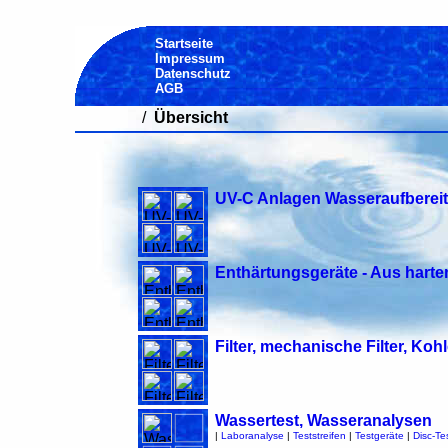
Startseite
Impressum
Datenschutz
AGB
/
Übersicht
UV-C Anlagen Wasseraufberei
Enthärtungsgeräte - Aus har
Filter, mechanische Filter, Kohl
Wassertest, Wasseranalysen
|
Laboranalyse
|
Teststreifen
|
Testgeräte
|
Disc-Tes