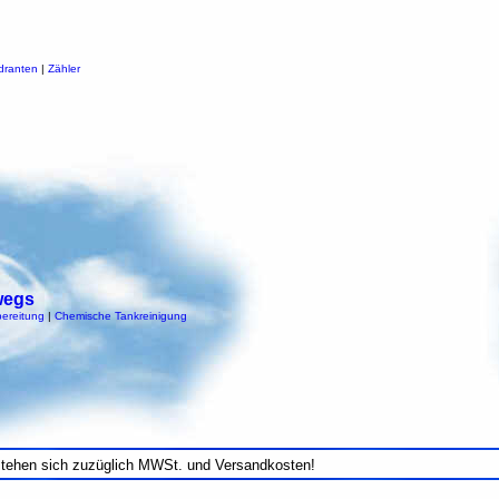
dranten
|
Zähler
wegs
ereitung
|
Chemische Tankreinigung
stehen sich zuzüglich MWSt. und Versandkosten!