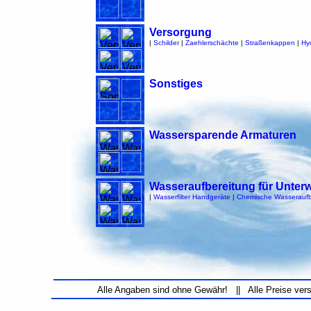
Versorgung
|
Schilder
|
Zaehlerschächte
|
Straßenkappen
|
Hy
Sonstiges
Wassersparende Armaturen
Wasseraufbereitung für Unter
|
Wasserfilter Handgeräte
|
Chemische Wasseraufb
Alle Angaben sind ohne Gewähr! || Alle Preise ver