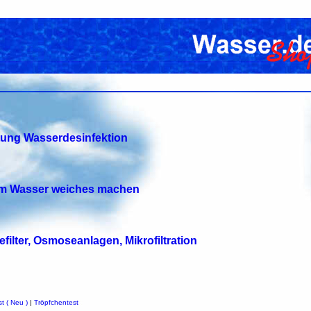
tung Wasserdesinfektion
tem Wasser weiches machen
efilter, Osmoseanlagen, Mikrofiltration
t ( Neu )
|
Tröpfchentest