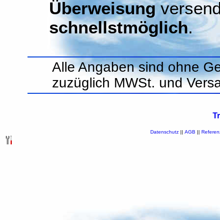
Überweisung
versend
schnellstmöglich
.
Alle Angaben sind ohne Ge
zuzüglich MWSt. und Vers
T
Datenschutz
||
AGB
||
Referen