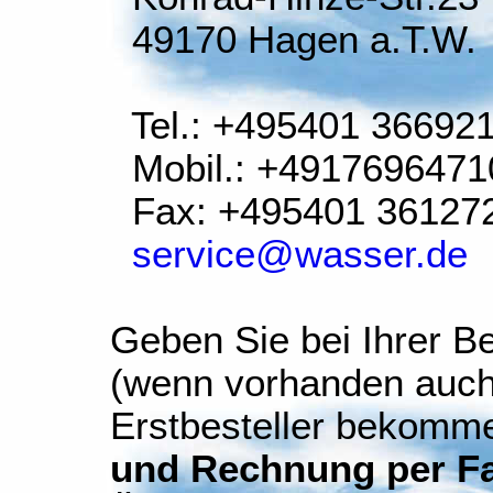
49170 Hagen a.T.W.
Tel.: +495401 36692
Mobil.: +4917696471
Fax: +495401 36127
service@wasser.de
Geben Sie bei Ihrer Be
(wenn vorhanden auch
Erstbesteller bekomm
und Rechnung per Fax