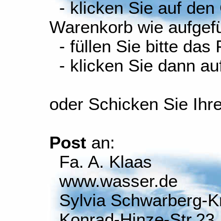
- klicken Sie auf den
Warenkorb wie aufgefüh
- füllen Sie bitte das
- klicken Sie dann auf
oder Schicken Sie Ihr
Post
an:
Fa. A. Klaas
www.wasser.de
Sylvia Schwarberg-K
Konrad-Hinze-Str.23