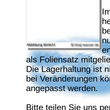
I
h
be
nu
e
als Foliensatz mitgelie
Die Lagerhaltung ist 
bei Veränderungen kön
angepasst werden.
Bitte teilen Sie uns p