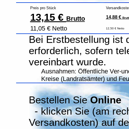
Preis pro Stück
Versandkoste
13,15 €
14,88 €
Brutto
Brut
11,05 € Netto
12,50 € Netto
Bei Erstbestellung ist
erforderlich, sofern te
vereinbart wurde.
Ausnahmen: Öffentliche Ver-un
Kreise (Landratsämter) und Fe
Bestellen Sie
Online
- klicken Sie (am rec
Versandkosten) auf d