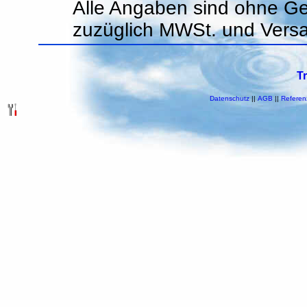
Alle Angaben sind ohne Ge
zuzüglich MWSt. und Vers
T
Datenschutz
||
AGB
||
Referen