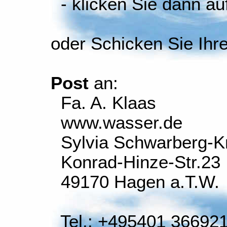
- klicken Sie dann auf
oder Schicken Sie Ihr
Post
an:
Fa. A. Klaas
www.wasser.de
Sylvia Schwarberg-K
Konrad-Hinze-Str.23
49170 Hagen a.T.W.
Tel.: +495401 36692