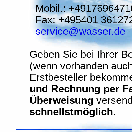
Mobil.: +4917696471
Fax: +495401 36127
service@wasser.de
Geben Sie bei Ihrer Be
(wenn vorhanden auch
Erstbesteller bekomm
und Rechnung per Fax
Überweisung
versend
schnellstmöglich
.