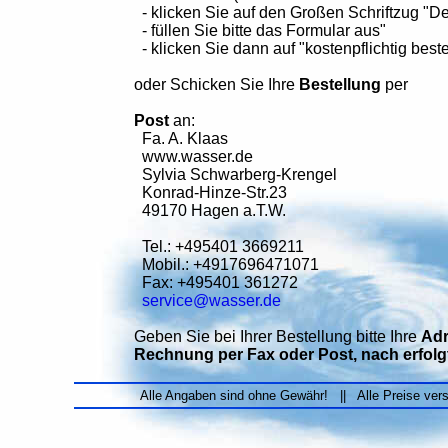
- klicken Sie auf den Großen Schriftzug "De
- füllen Sie bitte das Formular aus"
- klicken Sie dann auf "kostenpflichtig beste
oder Schicken Sie Ihre
Bestellung
per
Post
an:
Fa. A. Klaas
www.wasser.de
Sylvia Schwarberg-Krengel
Konrad-Hinze-Str.23
49170 Hagen a.T.W.
Tel.: +495401 3669211
Mobil.: +4917696471071
Fax: +495401 361272
service@wasser.de
Geben Sie bei Ihrer Bestellung bitte Ihre
Adr
Rechnung per Fax oder Post, nach erfol
Alle Angaben sind ohne Gewähr! || Alle Preise ver