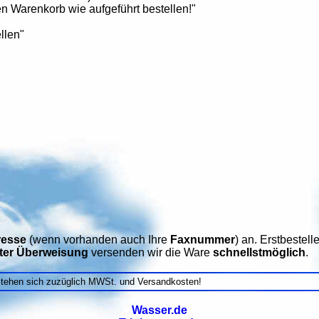
n Warenkorb wie aufgeführt bestellen!"
llen"
esse
(wenn vorhanden auch Ihre
Faxnummer
) an. Erstbeste
gter Überweisung
versenden wir die Ware
schnellstmöglich
.
stehen sich zuzüglich MWSt. und Versandkosten!
Wasser.de