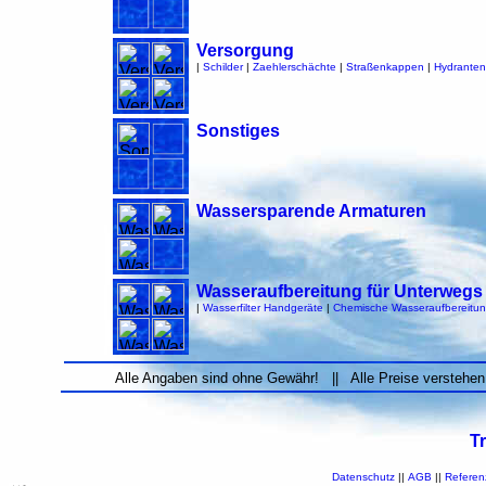
Versorgung
|
Schilder
|
Zaehlerschächte
|
Straßenkappen
|
Hydranten
Sonstiges
Wassersparende Armaturen
Wasseraufbereitung für Unterwegs
|
Wasserfilter Handgeräte
|
Chemische Wasseraufbereitu
Alle Angaben sind ohne Gewähr! || Alle Preise verstehen
T
Datenschutz
||
AGB
||
Referen