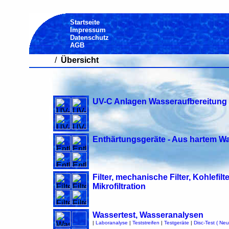
Startseite
Impressum
Datenschutz
AGB
/
Übersicht
UV-C Anlagen Wasseraufbereitung 
Enthärtungsgeräte - Aus hartem W
Filter, mechanische Filter, Kohlefi
Mikrofiltration
Wassertest, Wasseranalysen
|
Laboranalyse
|
Teststreifen
|
Testgeräte
|
Disc-Test ( Neu