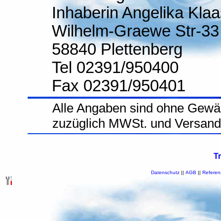
Inhaberin Angelika Klaa
Wilhelm-Graewe Str-33
58840 Plettenberg
Tel 02391/950400
Fax 02391/950401
Alle Angaben sind ohne Gewäh
zuzüglich MWSt. und Versand
T
Datenschutz
||
AGB
||
Referen