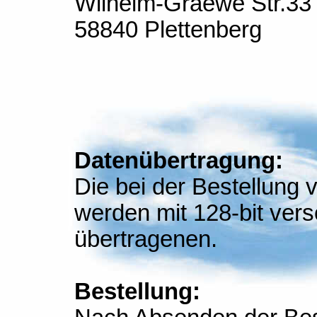
Wilhelm-Graewe Str.33
58840 Plettenberg
Datenübertragung:
Die bei der Bestellung
werden mit 128-bit vers
übertragenen.
Bestellung: