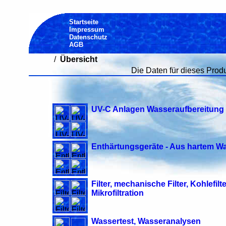
Startseite
Impressum
Datenschutz
AGB
/
Übersicht
Die Daten für dieses Produn
UV-C Anlagen Wasseraufbereitung 
Enthärtungsgeräte - Aus hartem W
Filter, mechanische Filter, Kohlefi
Mikrofiltration
Wassertest, Wasseranalysen