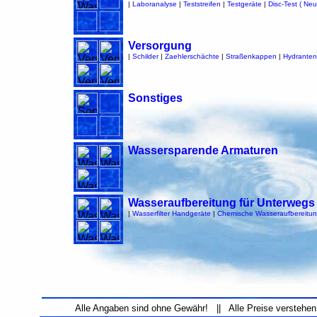
|
Laboranalyse
|
Teststreifen
|
Testgeräte
|
Disc-Test ( Neu
Versorgung
|
Schilder
|
Zaehlerschächte
|
Straßenkappen
|
Hydranten
Sonstiges
Wassersparende Armaturen
Wasseraufbereitung für Unterwegs
|
Wasserfilter Handgeräte
|
Chemische Wasseraufbereitu
Alle Angaben sind ohne Gewähr! || Alle Preise verstehen