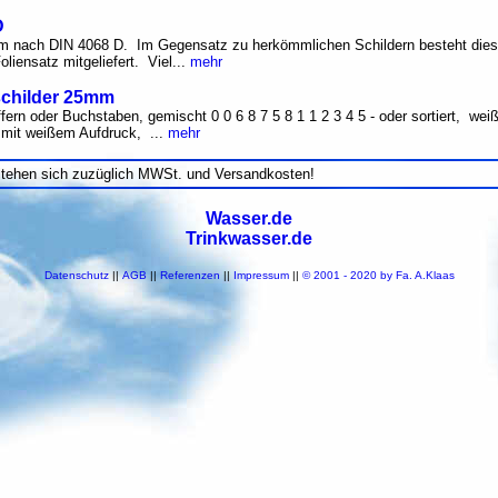
D
 nach DIN 4068 D. Im Gegensatz zu herkömmlichen Schildern besteht dies
liensatz mitgeliefert. Viel...
mehr
sschilder 25mm
fern oder Buchstaben, gemischt 0 0 6 8 7 5 8 1 1 2 3 4 5 - oder sortiert, weiß
 mit weißem Aufdruck, ...
mehr
stehen sich zuzüglich MWSt. und Versandkosten!
Wasser.de
Trinkwasser.de
Datenschutz
||
AGB
||
Referenzen
||
Impressum
||
© 2001 - 2020 by Fa. A.Klaas