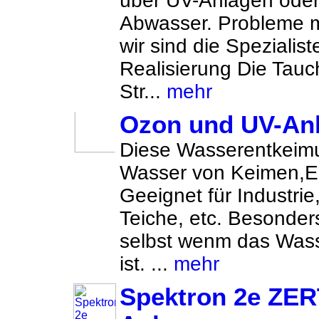
über UV-Anlagen oder
Abwasser. Probleme m
wir sind die Spezialis
Realisierung Die Tauc
Str...
mehr
Ozon und UV-An
Diese Wasserentkeimu
Wasser von Keimen,Eco
Geeignet für Industri
Teiche, etc. Besonde
selbst wenm das Wasse
ist. ...
mehr
Spektron 2e ZER