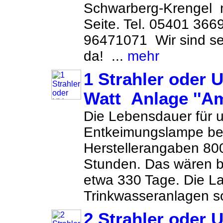
Schwarberg-Krengel m
Seite. Tel. 05401 366
96471071 Wir sind sei
da! ...
mehr
1 Strahler oder 
Watt Anlage ''A
Die Lebensdauer für 
Entkeimungslampe be
Herstellerangaben 80
Stunden. Das wären 
etwa 330 Tage. Die La
Trinkwasseranlagen so
2 Strahler oder 