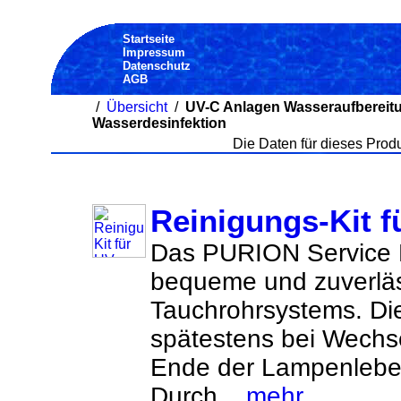
Startseite
Impressum
Datenschutz
AGB
/
Übersicht
/
UV-C Anlagen Wasseraufbereit
Wasserdesinfektion
Die Daten für dieses Produn
Reinigungs-Kit f
Das PURION Service K
bequeme und zuverläs
Tauchrohrsystems. Die
spätestens bei Wech
Ende der Lampenleben
Durch...
mehr