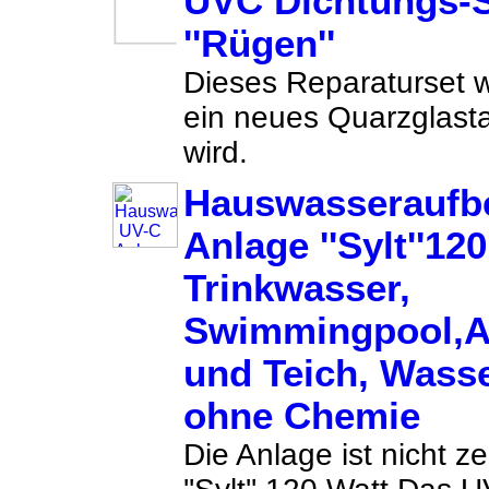
UVC Dichtungs-S
''Rügen''
Dieses Reparaturset w
ein neues Quarzglasta
wird.
Hauswasseraufb
Anlage ''Sylt''120
Trinkwasser,
Swimmingpool,A
und Teich, Wass
ohne Chemie
Die Anlage ist nicht ze