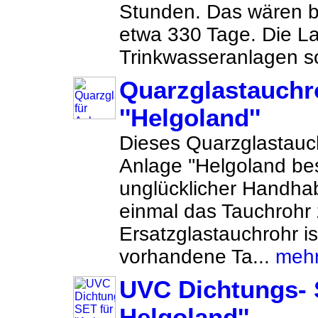
Stunden. Das wären 
etwa 330 Tage. Die La
Trinkwasseranlagen so
Quarzglastauchr
''Helgoland''
Dieses Quarzglastauchr
Anlage ''Helgoland be
unglücklicher Handh
einmal das Tauchrohr
Ersatzglastauchrohr is
vorhandene Ta...
meh
UVC Dichtungs- S
Helgoland''