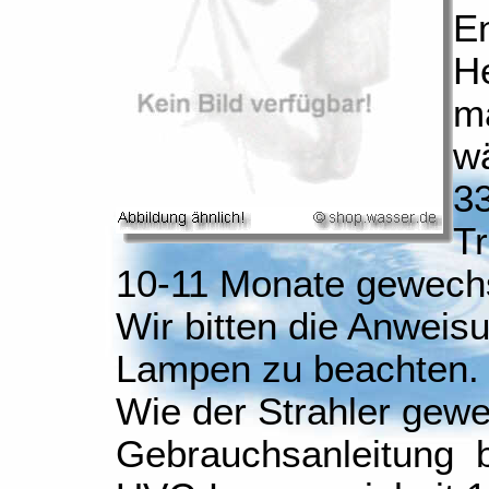
E
He
m
w
33
Tr
10-11 Monate gewechs
Wir bitten die Anweis
Lampen zu beachten.
Wie der Strahler gewe
Gebrauchsanleitung b