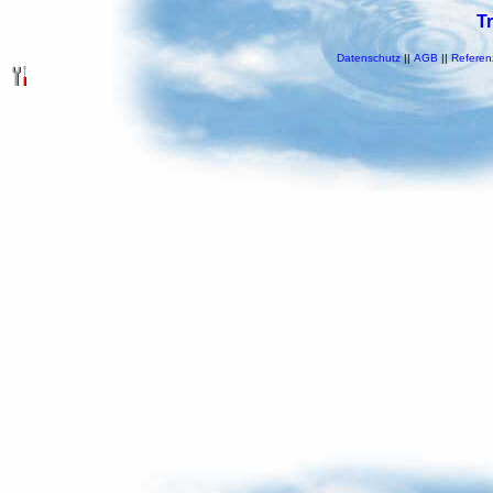
T
Datenschutz
||
AGB
||
Referen