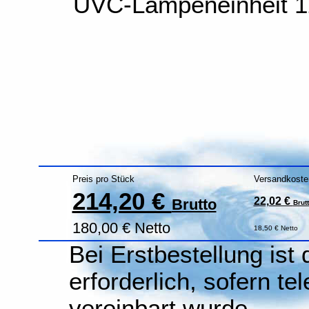
UVC-Lampeneinheit 1
Preis pro Stück
Versandkoste
214,20 €
22,02 €
Brutto
Brut
180,00 € Netto
18,50 € Netto
Bei Erstbestellung ist
erforderlich, sofern te
vereinbart wurde.