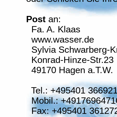
Post
an:
Fa. A. Klaas
www.wasser.de
Sylvia Schwarberg-K
Konrad-Hinze-Str.23
49170 Hagen a.T.W.
Tel.: +495401 36692
Mobil.: +4917696471
Fax: +495401 36127