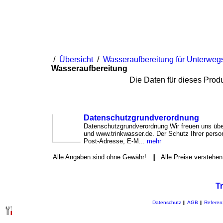
Startseite
Impressum
Datenschutz
AGB
/
Übersicht
/
Wasseraufbereitung für Unterweg
Wasseraufbereitung
Die Daten für dieses Produn
Datenschutzgrundverordnung
Datenschutzgrundverordnung Wir freuen uns übe
und www.trinkwasser.de. Der Schutz Ihrer per
Post-Adresse, E-M...
mehr
Alle Angaben sind ohne Gewähr! || Alle Preise verstehen
T
Datenschutz
||
AGB
||
Referen