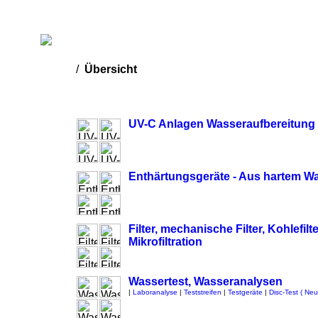
Startseite
Impressum
Datenschutz
AGB
/
Übersicht
UV-C Anlagen Wasseraufbereitung 
Enthärtungsgeräte - Aus hartem W
Filter, mechanische Filter, Kohlefi
Mikrofiltration
Wassertest, Wasseranalysen
|
Laboranalyse
|
Teststreifen
|
Testgeräte
|
Disc-Test ( Neu