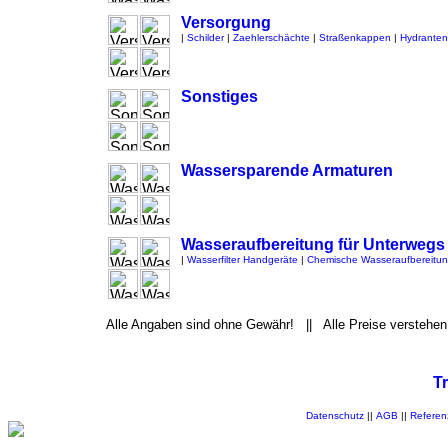
Versorgung
|
Schilder
|
Zaehlerschächte
|
Straßenkappen
|
Hydranten
Sonstiges
Wassersparende Armaturen
Wasseraufbereitung für Unterwegs
|
Wasserfilter Handgeräte
|
Chemische Wasseraufbereitu
Alle Angaben sind ohne Gewähr! || Alle Preise verstehen
T
Datenschutz
||
AGB
||
Referen