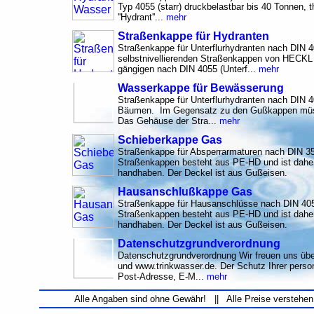
Typ 4055 (starr) druckbelastbar bis 40 Tonnen, t
''Hydrant''...
mehr
Straßenkappe für Hydranten
Straßenkappe für Unterflurhydranten nach DIN 
selbstnivellierenden Straßenkappen von HECKL 
gängigen nach DIN 4055 (Unterf...
mehr
Wasserkappe für Bewässerung
Straßenkappe für Unterflurhydranten nach DIN 
Bäumen. Im Gegensatz zu den Gußkappen müss
Das Gehäuse der Stra...
mehr
Schieberkappe Gas
Straßenkappe für Absperrarmaturen nach DIN 3
Straßenkappen besteht aus PE-HD und ist daher
handhaben. Der Deckel ist aus Gußeisen.
Hausanschlußkappe Gas
Straßenkappe für Hausanschlüsse nach DIN 4
Straßenkappen besteht aus PE-HD und ist daher
handhaben. Der Deckel ist aus Gußeisen.
Datenschutzgrundverordnung
Datenschutzgrundverordnung Wir freuen uns übe
und www.trinkwasser.de. Der Schutz Ihrer per
Post-Adresse, E-M...
mehr
Alle Angaben sind ohne Gewähr! || Alle Preise verstehen