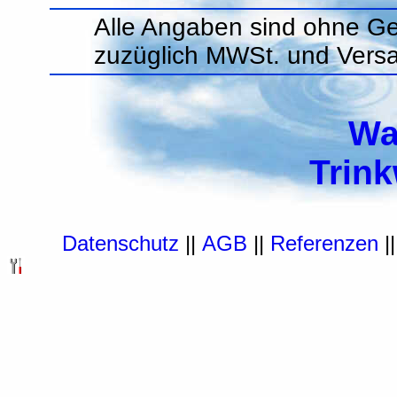
Alle Angaben sind ohne Ge
zuzüglich MWSt. und Vers
Wa
Trin
Datenschutz
||
AGB
||
Referenzen
|