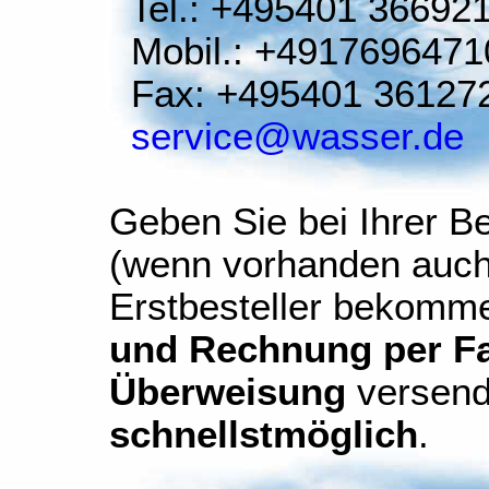
Tel.: +495401 36692
Mobil.: +4917696471
Fax: +495401 36127
service@wasser.de
Geben Sie bei Ihrer Be
(wenn vorhanden auch
Erstbesteller bekomm
und Rechnung per Fax
Überweisung
versend
schnellstmöglich
.