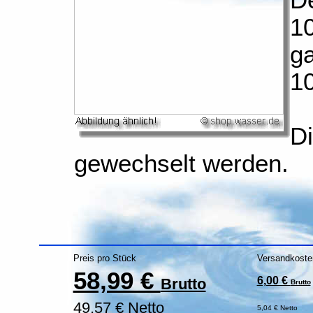
D
1
ga
1
D
gewechselt werden.
Preis pro Stück
Versandkoste
58,99 €
6,00 €
Brutto
Brutto
49,57 € Netto
5,04 € Netto