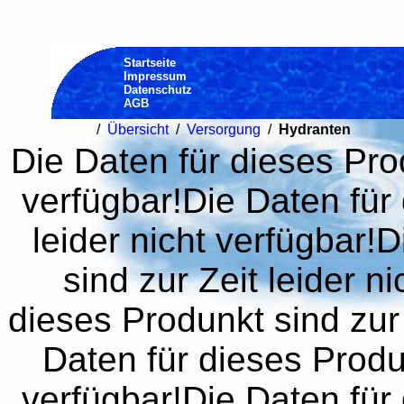
Startseite
Impressum
Datenschutz
AGB
/
Übersicht
/
Versorgung
/
Hydranten
Die Daten für dieses Prod
verfügbar!Die Daten für 
leider nicht verfügbar!
sind zur Zeit leider n
dieses Produnkt sind zur 
Daten für dieses Produn
verfügbar!Die Daten für 