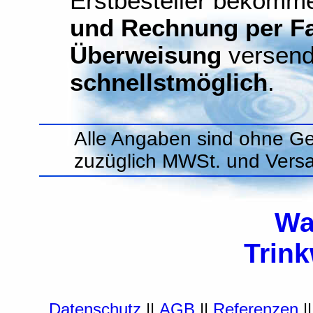
Erstbesteller bekomm
und Rechnung per Fax
Überweisung
versend
schnellstmöglich
.
Alle Angaben sind ohne Ge
zuzüglich MWSt. und Vers
Wa
Trin
Datenschutz
||
AGB
||
Referenzen
|