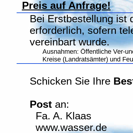
Preis auf Anfrage!
Bei Erstbestellung ist
erforderlich, sofern te
vereinbart wurde.
Ausnahmen: Öffentliche Ver-un
Kreise (Landratsämter) und Fe
Schicken Sie Ihre
Bes
Post
an:
Fa. A. Klaas
www.wasser.de