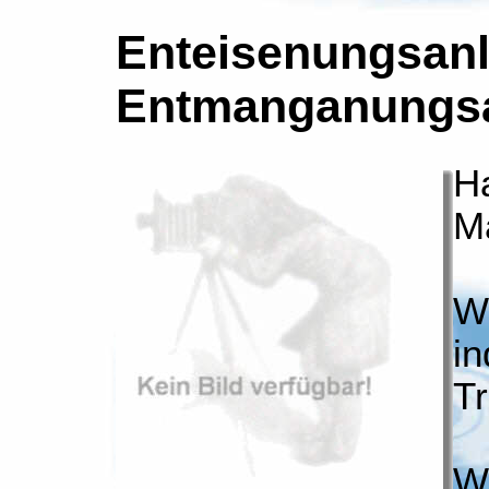
Enteisenungsan
Entmanganungs
Ha
M
Wi
in
T
Wi