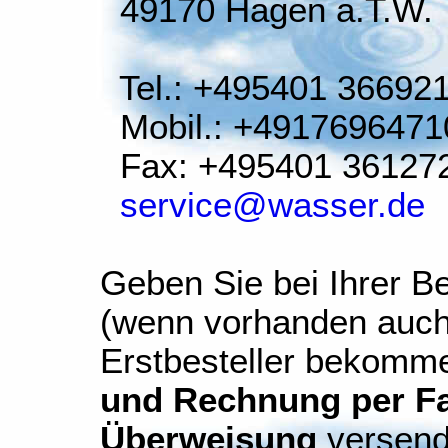
49170 Hagen a.T.W.
Tel.: +495401 36692
Mobil.: +4917696471
Fax: +495401 36127
service@wasser.de
Geben Sie bei Ihrer Be
(wenn vorhanden auch
Erstbesteller bekomm
und Rechnung per Fax
Überweisung
versend