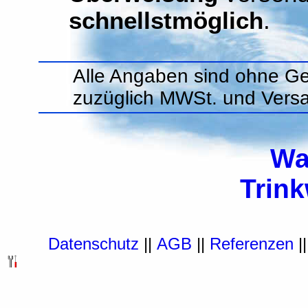
schnellstmöglich
.
Alle Angaben sind ohne Ge
zuzüglich MWSt. und Vers
Wa
Trin
Datenschutz
||
AGB
||
Referenzen
|