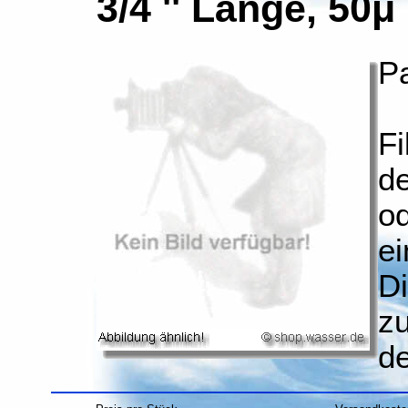
3/4 '' Länge, 50μ
Pa
Fi
de
od
ei
Di
z
d