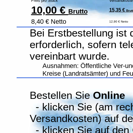
Preis pro Stück
Versandkoste
10,00 €
15,35 €
Brutto
Brut
8,40 € Netto
12,90 € Netto
Bei Erstbestellung ist
erforderlich, sofern te
vereinbart wurde.
Ausnahmen: Öffentliche Ver-un
Kreise (Landratsämter) und Fe
Bestellen Sie
Online
- klicken Sie (am rec
Versandkosten) auf d
- klicken Sie auf den