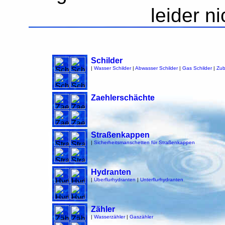
leider n
Schilder
|
Wasser Schilder
|
Abwasser Schilder
|
Gas Schilder
|
Zub
Zaehlerschächte
Straßenkappen
|
Sicherheitsmanschetten für Straßenkappen
Hydranten
|
Überflurhydranten
|
Unterflurhydranten
Zähler
|
Wasserzähler
|
Gaszähler