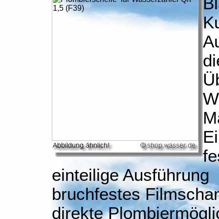
Bl
Ku
Au
di
Ü
W
Ma
Ei
fe
einteilige Ausführung
bruchfestes Filmschan
direkte Plombiermögli