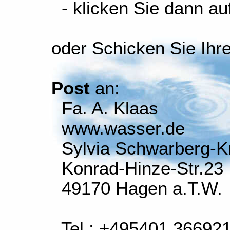
- klicken Sie dann auf
oder Schicken Sie Ihr
Post
an:
Fa. A. Klaas
www.wasser.de
Sylvia Schwarberg-K
Konrad-Hinze-Str.23
49170 Hagen a.T.W.
Tel.: +495401 36692