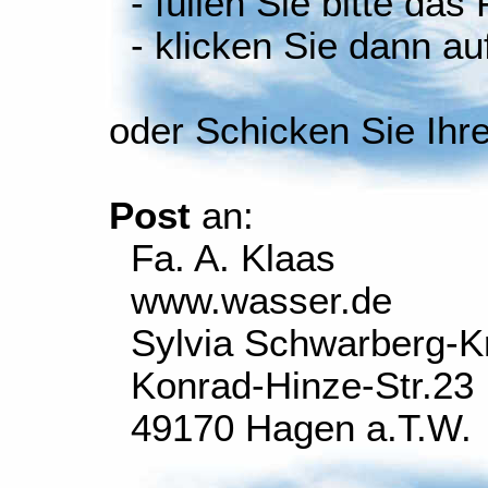
- füllen Sie bitte das
- klicken Sie dann auf
oder Schicken Sie Ihr
Post
an:
Fa. A. Klaas
www.wasser.de
Sylvia Schwarberg-K
Konrad-Hinze-Str.23
49170 Hagen a.T.W.