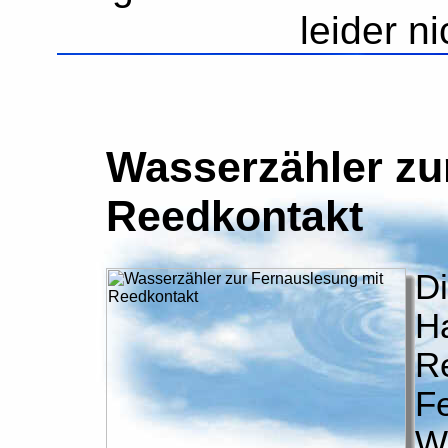
leider n
Wasserzähler zu
Reedkontakt
Di
H
R
F
W