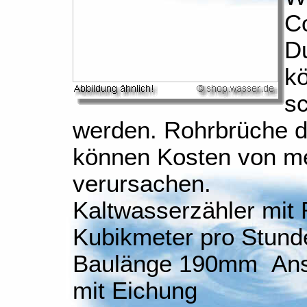
C
Du
k
sc
werden. Rohrbrüche di
können Kosten von m
verursachen.
Kaltwasserzähler mit
Kubikmeter pro Stund
Baulänge 190mm Ansc
mit Eichung