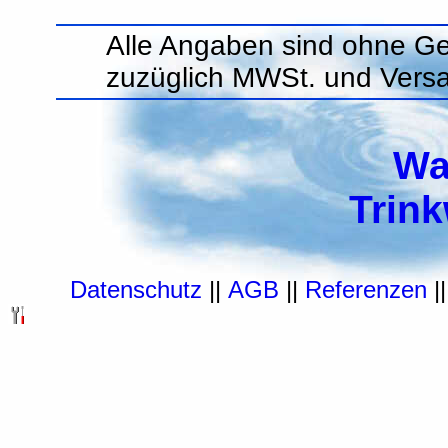
Alle Angaben sind ohne Ge
zuzüglich MWSt. und Vers
Wa
Trin
Datenschutz
||
AGB
||
Referenzen
|