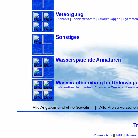
Versorgung
|
Schilder
|
Zaehlerschächte
|
Straßenkappen
|
Hydranten
Sonstiges
Wassersparende Armaturen
Wasseraufbereitung für Unterwegs
|
Wasserfilter Handgeräte
|
Chemische Wasseraufbereitu
Alle Angaben sind ohne Gewähr! || Alle Preise verstehen
T
Datenschutz
||
AGB
||
Referen