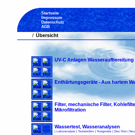
Startseite
Impressum
Datenschutz
AGB
/
Übersicht
UV-C Anlagen Wasseraufbereitung 
Enthärtungsgeräte - Aus hartem W
Filter, mechanische Filter, Kohlefi
Mikrofiltration
Wassertest, Wasseranalysen
|
Laboranalyse
|
Teststreifen
|
Testgeräte
|
Disc-Test ( Neu