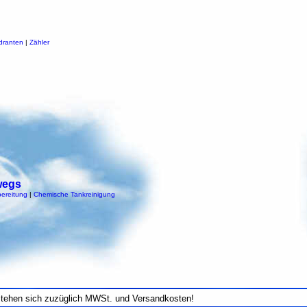
dranten
|
Zähler
wegs
ereitung
|
Chemische Tankreinigung
stehen sich zuzüglich MWSt. und Versandkosten!