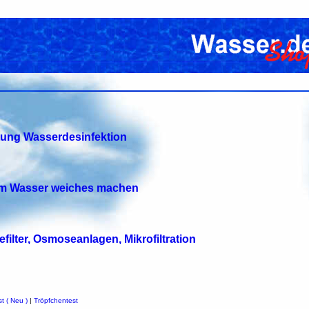
tung Wasserdesinfektion
tem Wasser weiches machen
efilter, Osmoseanlagen, Mikrofiltration
t ( Neu )
|
Tröpfchentest