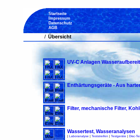
Startseite
Impressum
Datenschutz
AGB
/
Übersicht
UV-C Anlagen Wasseraufberei
Enthärtungsgeräte - Aus har
Filter, mechanische Filter, Kohl
Wassertest, Wasseranalysen
|
Laboranalyse
|
Teststreifen
|
Testgeräte
|
Disc-Tes