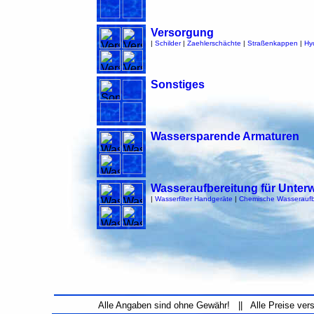
Versorgung
|
Schilder
|
Zaehlerschächte
|
Straßenkappen
|
Hy
Sonstiges
Wassersparende Armaturen
Wasseraufbereitung für Unter
|
Wasserfilter Handgeräte
|
Chemische Wasseraufb
Alle Angaben sind ohne Gewähr! || Alle Preise ver