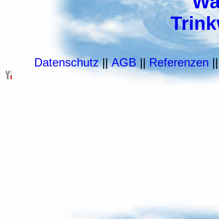
Wa
Trin
Datenschutz
||
AGB
||
Referenzen
|