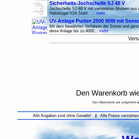
Sicherheits-Jochschelle SJ 48 V
Jochschelle SJ 48 V mit versenkten Muttern aus
Haltebügel V2A Stahl ...
mehr
UV-Anlage Purion 2500 90W mit Sen
Mit dem bewährten Verfahren der Sonne und gänzl
diese Anlage bis zu 4000...
mehr
Vers
Den Warenkorb wie 
Den Warenkorb wie aufgeführt
o
Alle Angaben sind ohne Gewähr! || Alle Preise verstehen