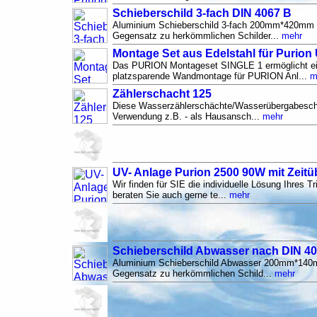
Schieberschild 3-fach DIN 4067 B
Aluminium Schieberschild 3-fach 200mm*420mm
Gegensatz zu herkömmlichen Schilder...
mehr
Montage Set aus Edelstahl für Purion
Das PURION Montageset SINGLE 1 ermöglicht ei
platzsparende Wandmontage für PURION Anl...
m
Zählerschacht 125
Diese Wasserzählerschächte/Wasserübergabeschäc
Verwendung z.B. - als Hausansch...
mehr
UV- Anlage Purion 2500 90W mit Zeit
Wir finden für SIE die individuelle Lösung Ihres 
beraten Sie auch gerne te...
mehr
Schieberschild Abwasser nach DIN 406
Aluminium Schieberschild Abwasser 200mm*140
Gegensatz zu herkömmlichen Schild...
mehr