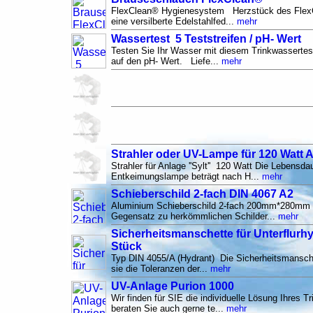
FlexClean® Hygienesystem Herzstück des Flex
eine versilberte Edelstahlfed...
mehr
Wassertest 5 Teststreifen / pH- Wert
Testen Sie Ihr Wasser mit diesem Trinkwassertest
auf den pH- Wert. Liefe...
mehr
Strahler oder UV-Lampe für 120 Watt An
Strahler für Anlage ''Sylt'' 120 Watt Die Lebensda
Entkeimungslampe beträgt nach H...
mehr
Schieberschild 2-fach DIN 4067 A2
Aluminium Schieberschild 2-fach 200mm*280mm 
Gegensatz zu herkömmlichen Schilder...
mehr
Sicherheitsmanschette für Unterflurh
Stück
Typ DIN 4055/A (Hydrant) Die Sicherheitsmansche
sie die Toleranzen der...
mehr
UV-Anlage Purion 1000
Wir finden für SIE die individuelle Lösung Ihres 
beraten Sie auch gerne te...
mehr