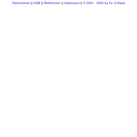
Datenschutz
||
AGB
||
Referenzen
||
Impressum
||
© 2001 - 2020 by Fa. A.Klaas