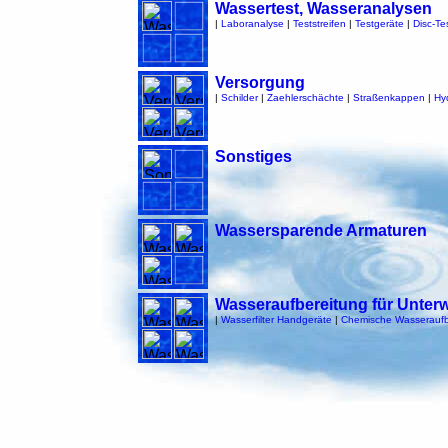
Wassertest, Wasseranalysen
|
Laboranalyse
|
Teststreifen
|
Testgeräte
|
Disc-Tes
Versorgung
|
Schilder
|
Zaehlerschächte
|
Straßenkappen
|
Hy
Sonstiges
Wassersparende Armaturen
Wasseraufbereitung für Unter
|
Wasserfilter Handgeräte
|
Chemische Wasseraufb