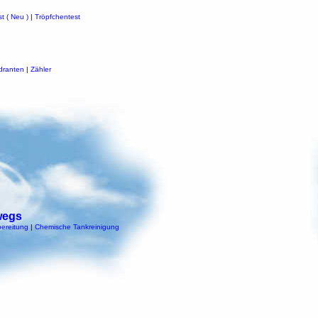
t ( Neu )
|
Tröpfchentest
dranten
|
Zähler
wegs
ereitung
|
Chemische Tankreinigung